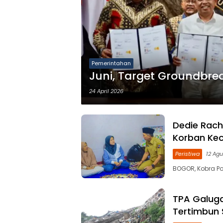
Pemerintahan
Juni, Target Groundbre
24 April 2026
Dedie Rac
Korban Kec
Peristiwa
12 Ag
BOGOR, Kobra Pos
TPA Galuga
Tertimbun