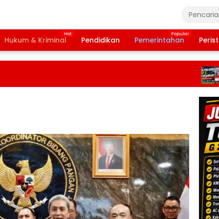
Hukum & Kriminal
Pendidikan
Pemerintahan
Peris
Ban
Tah
202
Ter
Daf
Pen