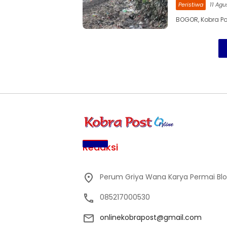
Peristiwa
11 Agu
BOGOR, Kobra Po
Redaksi
Perum Griya Wana Karya Permai Blok 
085217000530
onlinekobrapost@gmail.com