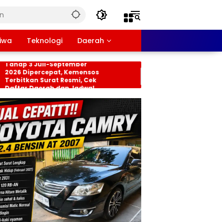
tiwa
Teknologi
Daerah
sos PKH dan BPNT
Persiapan HUT RI ke-81
ap 3 Juli-September
Tingkat Kecamatan
6 Dipercepat, Kemensos
Rancabungur Dimata
bitkan Surat Resmi, Cek
di Desa Cimulang, Lib
tar Daerah dan Jadwal
Seluruh Elemen Masya
cairan