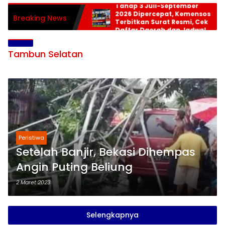
Tahap 3 Juli-September
2026 Dipercepat, Kemensos
Breaking News
Terbitkan Surat Resmi, Cek
Daftar Daerah dan Jadwal
Pencairan
Tambun Selatan
Peristiwa
Setelah Banjir, Bekasi Dihempas
Angin Puting Beliung
2 Maret 2023
Selengkapnya