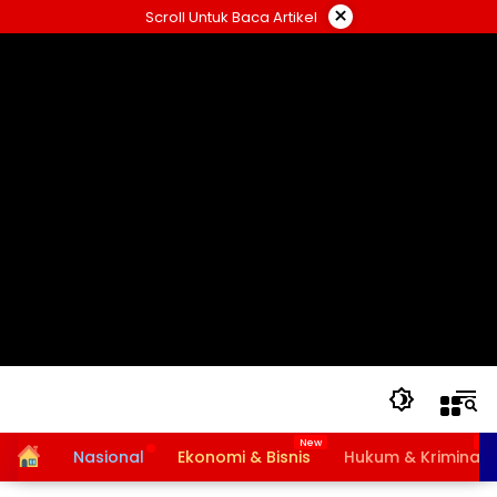
Langsung
×
Scroll Untuk Baca Artikel
ke
konten
Home
Nasional
Ekonomi & Bisnis
Hukum & Kriminal
Bansos PKH dan BPNT