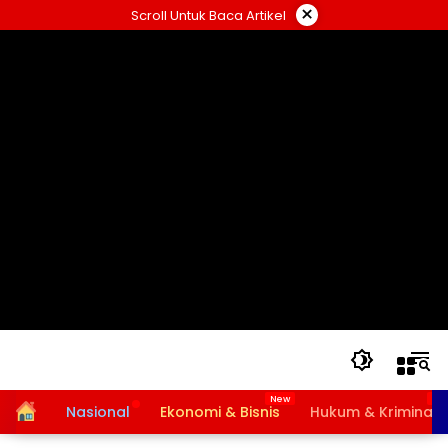
Langsung
×
Scroll Untuk Baca Artikel
ke
konten
Home
Nasional
Ekonomi & Bisnis
Hukum & Kriminal
Bansos PKH dan BPNT