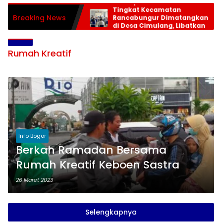
Persiapan HUT RI ke-81
Tingkat Kecamatan
Breaking News
Rancabungur Dimatangkan
di Desa Cimulang, Libatkan
Seluruh Elemen Masyarakat
Rumah Kreatif
Info Bogor
Berkah Ramadan Bersama
Rumah Kreatif Keboen Sastra
26 Maret 2023
Selengkapnya