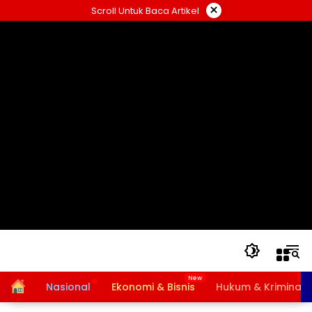
Langsung
×
Scroll Untuk Baca Artikel
ke
konten
Home
Nasional
Ekonomi & Bisnis
Hukum & Kriminal