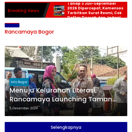
Tahap 3 Juli-September
2026 Dipercepat, Kemensos
Breaking News
Terbitkan Surat Resmi, Cek
Daftar Daerah dan Jadwal
Pencairan
Rancamaya Bogor
Info Bogor
Menuju Kelurahan Literasi,
Rancamaya Launching Taman
Baca
5 Desember 2024
Selengkapnya