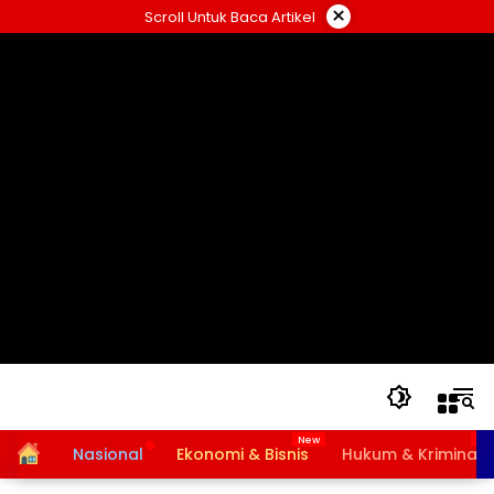
Langsung
×
Scroll Untuk Baca Artikel
ke
konten
Home
Nasional
Ekonomi & Bisnis
Hukum & Kriminal
Bansos PKH dan BPNT