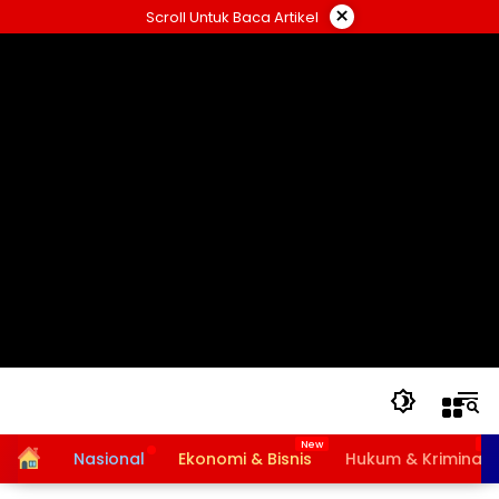
Langsung
×
Scroll Untuk Baca Artikel
ke
konten
Home
Nasional
Ekonomi & Bisnis
Hukum & Kriminal
Bansos PKH dan BPNT