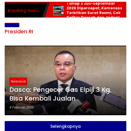
Tahap 3 Juli-September
2026 Dipercepat, Kemensos
Breaking News
Terbitkan Surat Resmi, Cek
Daftar Daerah dan Jadwal
Pencairan
Presiden RI
Nasional
Dasco: Pengecer Gas Elpiji 3 Kg
Bisa Kembali Jualan
4 Februari 2025
Selengkapnya