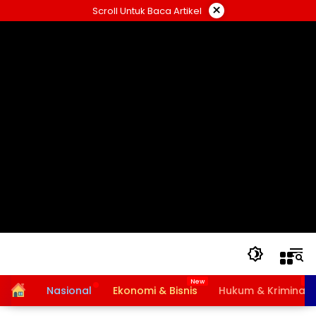
Langsung
×
Scroll Untuk Baca Artikel
ke
konten
Home
Nasional
Ekonomi & Bisnis
Hukum & Kriminal
Bansos PKH dan BPNT