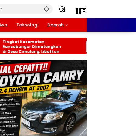
tiwa
Teknologi
Daerah
siapan HUT RI ke-81
LSM Trinusa Monitori
gkat Kecamatan
Dana Desa Pasirgaok,
ncabungur Dimatangkan
Abdul Rohman Tegas
Desa Cimulang, Libatkan
Komitmen Transpara
uruh Elemen Masyarakat
Pengelolaan Anggara