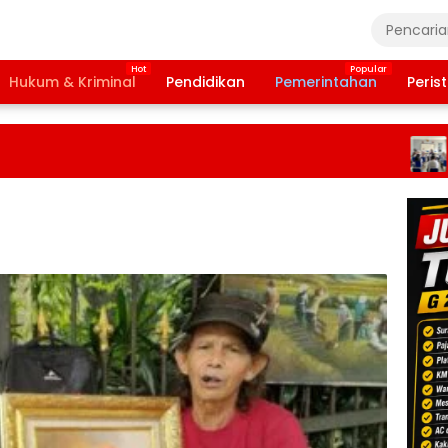
Hukum & Kriminal
Pendidikan
Pemerintahan
Peris
Per
Tin
Ra
di 
Sel