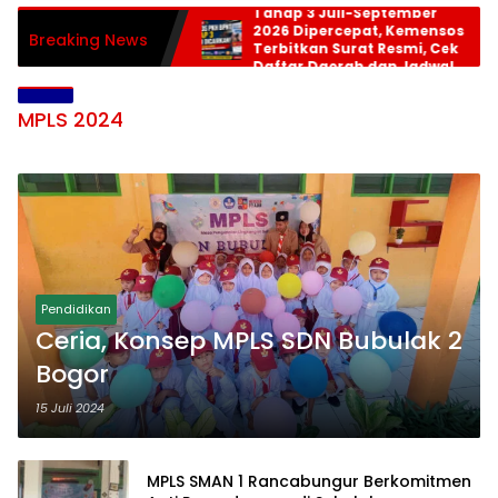
Tahap 3 Juli-September
2026 Dipercepat, Kemensos
Breaking News
Terbitkan Surat Resmi, Cek
Daftar Daerah dan Jadwal
Pencairan
MPLS 2024
Pendidikan
Ceria, Konsep MPLS SDN Bubulak 2
Bogor
15 Juli 2024
MPLS SMAN 1 Rancabungur Berkomitmen