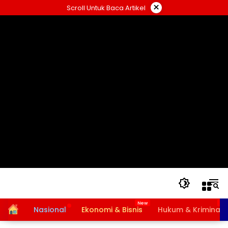
Langsung
×
Scroll Untuk Baca Artikel
ke
konten
Home
Nasional
Ekonomi & Bisnis
Hukum & Kriminal
Bansos PKH dan BPNT