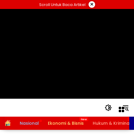
Langsung
×
Scroll Untuk Baca Artikel
ke
konten
Home
Nasional
Ekonomi & Bisnis
Hukum & Kriminal
Bansos PKH dan BPNT