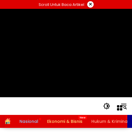
Langsung
×
Scroll Untuk Baca Artikel
ke
konten
Home
Nasional
Ekonomi & Bisnis
Hukum & Kriminal