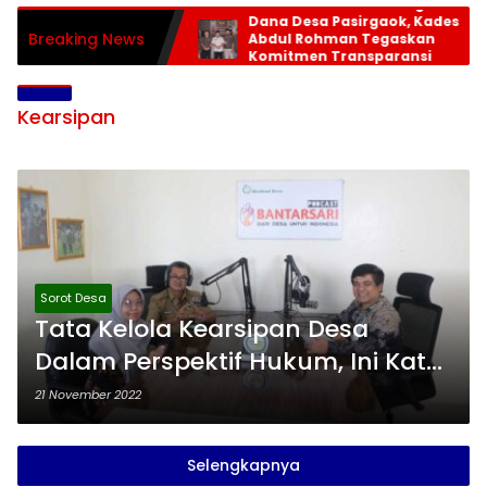
LSM Trinusa Monitoring
Dana Desa Pasirgaok, Kades
Breaking News
Abdul Rohman Tegaskan
Komitmen Transparansi
Pengelolaan Anggaran
Kearsipan
Sorot Desa
Tata Kelola Kearsipan Desa
Dalam Perspektif Hukum, Ini Kata
Dekan FH Universitas Yarsi
21 November 2022
Selengkapnya