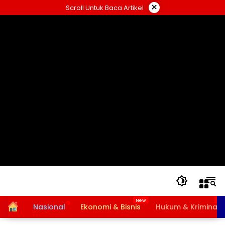
Langsung
×
Scroll Untuk Baca Artikel
ke
konten
Home
Nasional
Ekonomi & Bisnis
Hukum & Kriminal
Bansos PKH dan BPNT