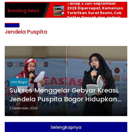
Tahap 3 Juli-September
2026 Dipercepat, Kemensos
Breaking News
Terbitkan Surat Resmi, Cek
Daftar Daerah dan Jadwal
Pencairan
Jendela Puspita
Info Bogor
Sukses Menggelar Gebyar Kreasi,
Jendela Puspita Bogor Hidupkan
Gairah Baca Puisi
2 Desember 2024
Selengkapnya