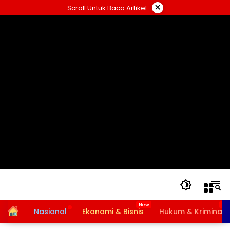
Langsung
×
Scroll Untuk Baca Artikel
ke
konten
Home
Nasional
Ekonomi & Bisnis
Hukum & Kriminal
Bansos PKH dan BPNT