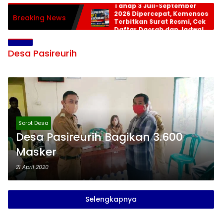
Tahap 3 Juli-September
2026 Dipercepat, Kemensos
Breaking News
Terbitkan Surat Resmi, Cek
Daftar Daerah dan Jadwal
Pencairan
Desa Pasireurih
Sorot Desa
Desa Pasireurih Bagikan 3.600
Masker
21 April 2020
Selengkapnya