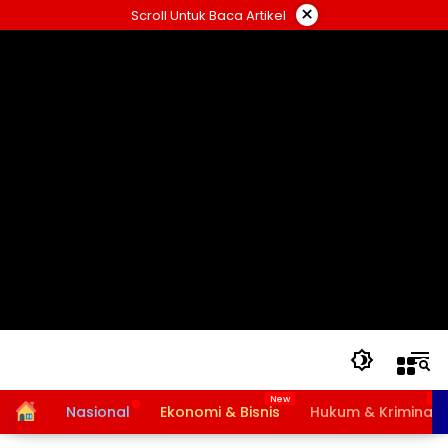
Langsung
×
Scroll Untuk Baca Artikel
ke
konten
Home
Nasional
Ekonomi & Bisnis
Hukum & Kriminal
Bansos PKH dan BPNT