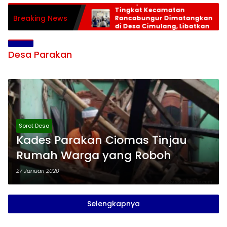
Persiapan HUT RI ke-81
Tingkat Kecamatan
Breaking News
Rancabungur Dimatangkan
di Desa Cimulang, Libatkan
Seluruh Elemen Masyarakat
Desa Parakan
Sorot Desa
Kades Parakan Ciomas Tinjau
Rumah Warga yang Roboh
27 Januari 2020
Selengkapnya