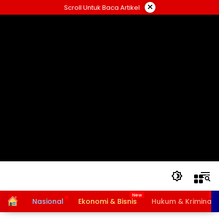
Langsung
×
Scroll Untuk Baca Artikel
ke
konten
Home
Nasional
Ekonomi & Bisnis
Hukum & Kriminal