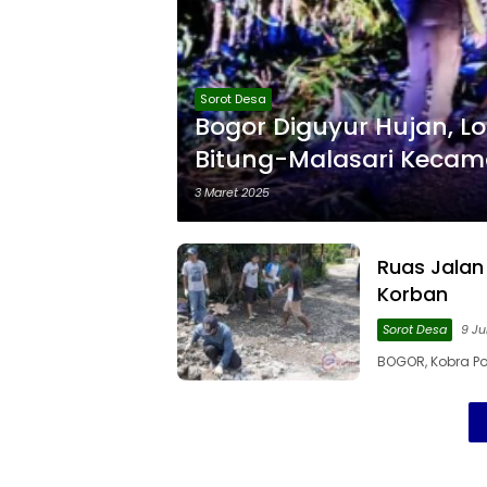
Sorot Desa
Bogor Diguyur Hujan, L
Bitung-Malasari Keca
3 Maret 2025
Ruas Jalan
Korban
Sorot Desa
9 Ju
BOGOR, Kobra Po