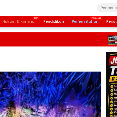
Hukum & Kriminal
Pendidikan
Pemerintahan
Peris
Ban
Tah
202
Ter
Daf
Pen