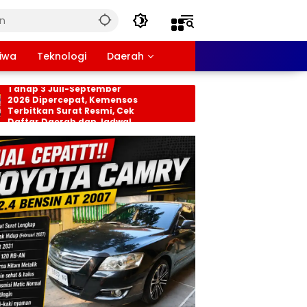
tiwa
Teknologi
Daerah
sos PKH dan BPNT
Persiapan HUT RI ke-8
ap 3 Juli-September
Tingkat Kecamatan
6 Dipercepat, Kemensos
Rancabungur Dimata
bitkan Surat Resmi, Cek
di Desa Cimulang, Lib
tar Daerah dan Jadwal
Seluruh Elemen Masy
cairan