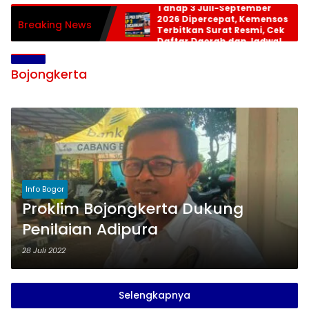
Tahap 3 Juli-September
2026 Dipercepat, Kemensos
Breaking News
Terbitkan Surat Resmi, Cek
Daftar Daerah dan Jadwal
Pencairan
Bojongkerta
Info Bogor
Proklim Bojongkerta Dukung
Penilaian Adipura
28 Juli 2022
Selengkapnya