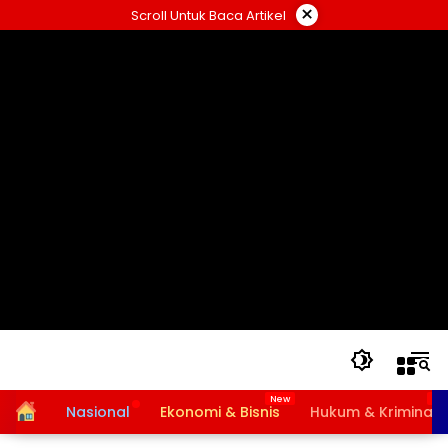
Langsung
×
Scroll Untuk Baca Artikel
ke
konten
Home
Nasional
Ekonomi & Bisnis
Hukum & Kriminal
Bansos PKH dan BPNT