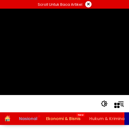
Langsung
×
Scroll Untuk Baca Artikel
ke
konten
Home
Nasional
Ekonomi & Bisnis
Hukum & Kriminal
Bansos PKH dan BPNT