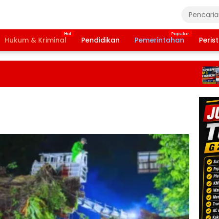
Hukum & Kriminal
Pendidikan
Pemerintahan
Peris
Ban
Tah
202
Ter
Daf
Pen