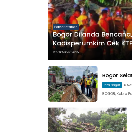
Pemerintahan
Bogor Dilanda Bencana,
Kadisperumkim Cek KT
28 Oktober 2025
Bogor Selat
Info Bogor
6 No
BOGOR, Kobra Pos