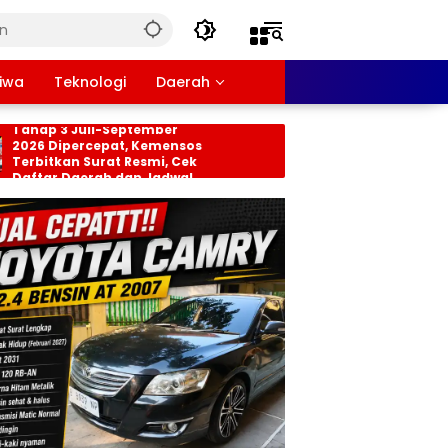
tiwa
Teknologi
Daerah
sos PKH dan BPNT
Persiapan HUT RI ke-81
ap 3 Juli-September
Tingkat Kecamatan
6 Dipercepat, Kemensos
Rancabungur Dimata
bitkan Surat Resmi, Cek
di Desa Cimulang, Lib
tar Daerah dan Jadwal
Seluruh Elemen Masya
cairan