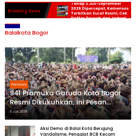
Tahap 3 Juli-September
2026 Dipercepat, Kemensos
Breaking News
Terbitkan Surat Resmi, Cek
Daftar Daerah dan Jadwal
Pencairan
Balaikota Bogor
Peristiwa
941 Pramuka Garuda Kota Bogor
Resmi Dikukuhkan, Ini Pesan
Ketua Kwarcab
5 Juli 2026
Aksi Demo di Balai Kota Berujung
Vandalisme, Penggiat BCB Kecam