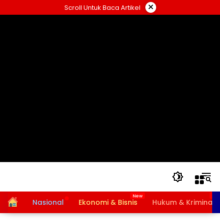
Langsung
×
Scroll Untuk Baca Artikel
ke
konten
Home
Nasional
Ekonomi & Bisnis
Hukum & Kriminal
Bansos PKH dan BPNT