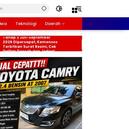
tiwa
Teknologi
Daerah
nsos PKH dan BPNT
Persiapan HUT RI ke-8
hap 3 Juli-September
Tingkat Kecamatan
26 Dipercepat, Kemensos
Rancabungur Dimat
rbitkan Surat Resmi, Cek
di Desa Cimulang, Li
ftar Daerah dan Jadwal
Seluruh Elemen Masy
ncairan