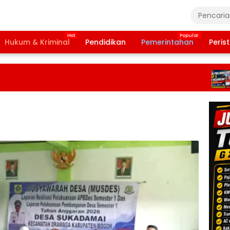
Hukum & Kriminal
Pendidikan
Pemerintahan
Peris
Ba
Ta
20
Te
Da
Pe