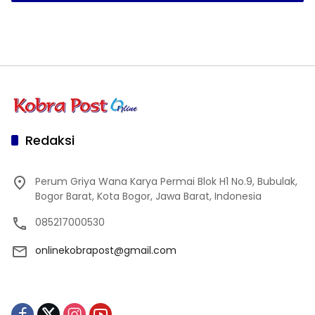
Redaksi
Perum Griya Wana Karya Permai Blok H1 No.9, Bubulak,
Bogor Barat, Kota Bogor, Jawa Barat, Indonesia
085217000530
onlinekobrapost@gmail.com