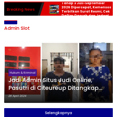
Tahap 3 Juli-September
2026 Dipercepat, Kemensos
Breaking News
Terbitkan Surat Resmi, Cek
Daftar Daerah dan Jadwal
Pencairan
Admin Slot
Hukum & Kriminal
Jadi Admin Situs Judi Online,
Pasutri di Citeureup Ditangkap
Polisi
28 April 2024
Selengkapnya