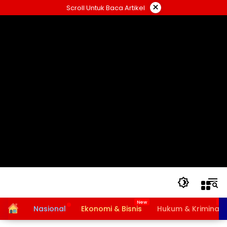
Langsung
×
Scroll Untuk Baca Artikel
ke
konten
Home
Nasional
Ekonomi & Bisnis
Hukum & Kriminal