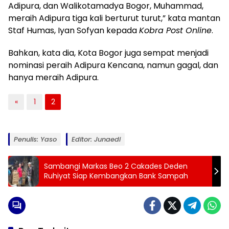
Adipura, dan Walikotamadya Bogor, Muhammad,
meraih Adipura tiga kali berturut turut,” kata mantan
Staf Humas, Iyan Sofyan kepada
Kobra Post Online
.
Bahkan, kata dia, Kota Bogor juga sempat menjadi
nominasi peraih Adipura Kencana, namun gagal, dan
hanya meraih Adipura.
«
1
2
Penulis: Yaso
Editor: Junaedi
Sambangi Markas Beo 2 Cakades Deden
Ruhiyat Siap Kembangkan Bank Sampah