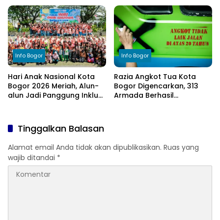
Terdampak Kekeringan
kepada Bupati Bogor
Info Bogor
Info Bogor
Hari Anak Nasional Kota
Razia Angkot Tua Kota
Bogor 2026 Meriah, Alun-
Bogor Digencarkan, 313
alun Jadi Panggung Inklusi
Armada Berhasil
Anak
Ditertibkan
Tinggalkan Balasan
Alamat email Anda tidak akan dipublikasikan.
Ruas yang
wajib ditandai
*