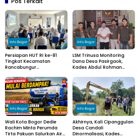
Pos Terkait
Info Bogor
Info Bogor
Persiapan HUT RI ke-81
LSM Trinusa Monitoring
Tingkat Kecamatan
Dana Desa Pasirgaok,
Rancabungur
Kades Abdul Rohman
Dimatangkan di Desa
Tegaskan Komitmen
Cimulang, Libatkan Seluruh
Transparansi Pengelolaan
Elemen Masyarakat
Anggaran
Info Bogor
Info Bogor
Wali Kota Bogor Dedie
Akhirnya, Kali Cipanggulan
Rachim Minta Perumda
Desa Candali
Tirta Pakuan Salurkan Air
Dinormalisasi, Kades
Bersih bagi Warga
Ucapkan Terima Kasih