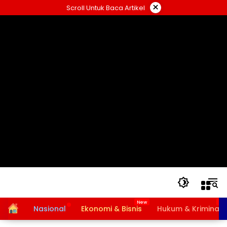
Langsung
×
Scroll Untuk Baca Artikel
ke
konten
Home
Nasional
Ekonomi & Bisnis
Hukum & Kriminal