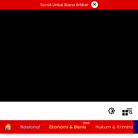
Langsung
×
Scroll Untuk Baca Artikel
ke
konten
Home
Nasional
Ekonomi & Bisnis
Hukum & Kriminal
Bansos PKH dan BPNT