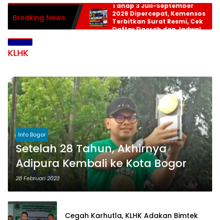
Tahap 3 Juli-September
2026 Dipercepat, Kemensos
Breaking News
Terbitkan Surat Resmi, Cek
Daftar Daerah dan Jadwal
Pencairan
KLHK
Info Bogor
Setelah 28 Tahun, Akhirnya
Adipura Kembali ke Kota Bogor
28 Februari 2023
Cegah Karhutla, KLHK Adakan Bimtek