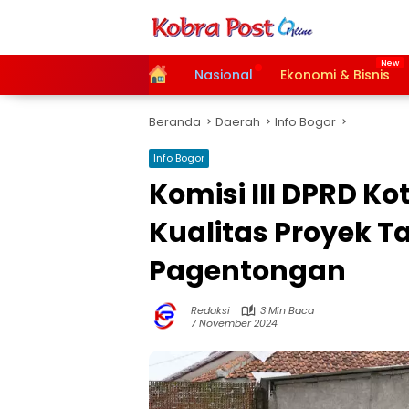
Langsung
ke
konten
Home
Nasional
Ekonomi & Bisnis
Beranda
Daerah
Info Bogor
Info Bogor
Komisi III DPRD K
Kualitas Proyek 
Pagentongan
Redaksi
3 Min Baca
7 November 2024