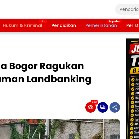
Hukum & Kriminal
Pendidikan
Pemerintahan
Peris
ota Bogor Ragukan
Taman Landbanking
991