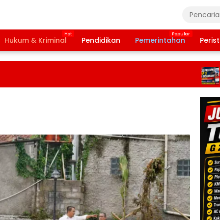
Hukum & Kriminal
Pendidikan
Pemerintahan
Peris
Bans
Taha
2026
Terb
Daft
Penc