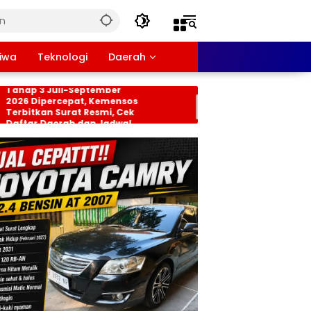
tiwa
Teknologi
Daerah
os PKH dan BPNT
Persiapan HUT RI ke-81
p 3 Juli-September
Tingkat Kecamatan
 Dipercepat, Kemensos
Rancabungur Dimatan
itkan Surat Resmi, Cek
di Desa Cimulang, Liba
ar Daerah dan Jadwal
Seluruh Elemen Masyar
airan