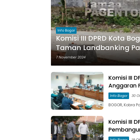
Info Bogor
Komisi III DPRD Kota Bo
Taman Landbanking P
7 November 2024
Komisi III
Anggaran P
Info Bogor
30 O
BOGOR, Kobra Pos
Komisi III
Pembanguna
Info Bogor
19 O