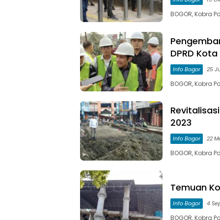
BOGOR, Kobra Pos
Pengemban
DPRD Kota
Info Bogor
25 J
BOGOR, Kobra Pos
Revitalisa
2023
Info Bogor
22 M
BOGOR, Kobra Po
Temuan Kom
Info Bogor
4 Se
BOGOR, Kobra P