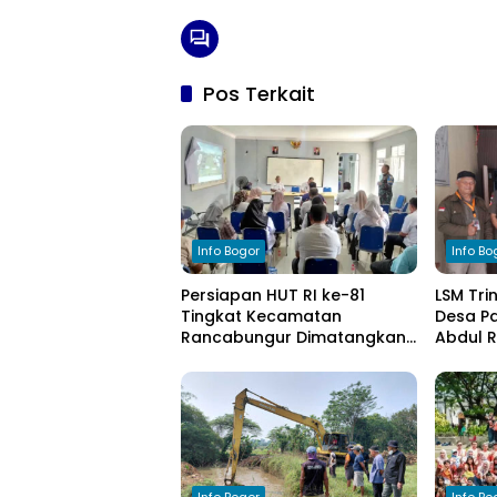
Pos Terkait
Info Bogor
Info Bo
Persiapan HUT RI ke-81
LSM Tri
Tingkat Kecamatan
Desa Pa
Rancabungur Dimatangkan
Abdul 
di Desa Cimulang, Libatkan
Komitm
Seluruh Elemen Masyarakat
Pengel