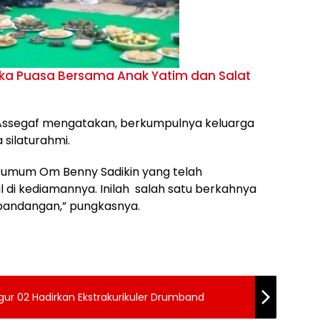
uka Puasa Bersama Anak Yatim dan Salat
li Assegaf mengatakan, berkumpulnya keluarga
 silaturahmi.
 umum Om Benny Sadikin yang telah
di kediamannya. Inilah salah satu berkahnya
 pandangan,” pungkasnya.
ur 02 Hadirkan Ekstrakurikuler Drumband