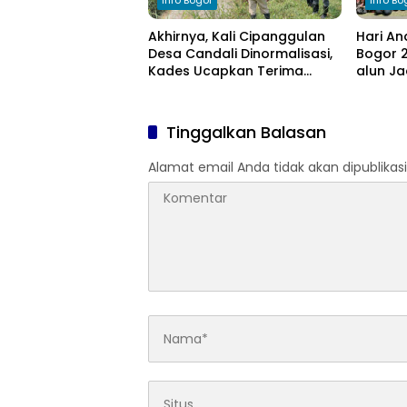
Info Bogor
Info Bo
Akhirnya, Kali Cipanggulan
Hari An
Desa Candali Dinormalisasi,
Bogor 2
Kades Ucapkan Terima
alun Ja
Kasih kepada Bupati Bogor
Anak
Tinggalkan Balasan
Alamat email Anda tidak akan dipublikasi