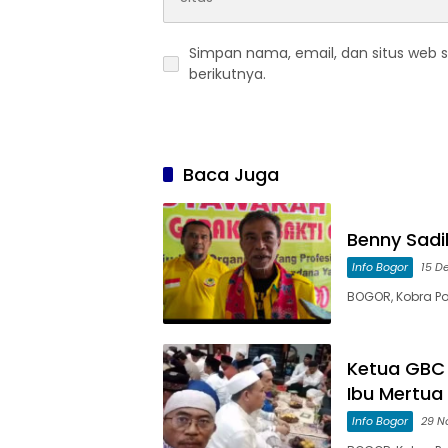
Simpan nama, email, dan situs web 
berikutnya.
Baca Juga
Benny Sadi
Info Bogor
15 D
BOGOR, Kobra Pos
Ketua GBC
Ibu Mertu
Info Bogor
29 N