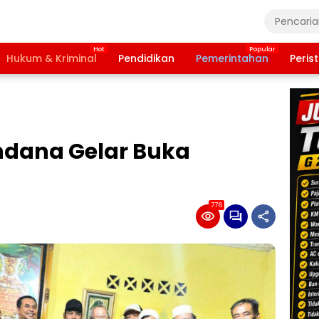
Hukum & Kriminal
Pendidikan
Pemerintahan
Peris
ndana Gelar Buka
776