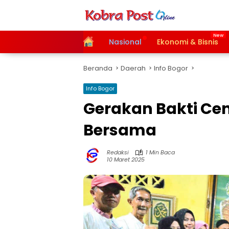
Langsung
ke
konten
Home
Nasional
Ekonomi & Bisnis
Beranda
Daerah
Info Bogor
Info Bogor
Gerakan Bakti Ce
Bersama
Redaksi
1 Min Baca
10 Maret 2025