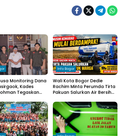
gor
Info Bogor
nusa Monitoring Dana
Wali Kota Bogor Dedie
sirgaok, Kades
Rachim Minta Perumda Tirta
Rohman Tegaskan
Pakuan Salurkan Air Bersih
en Transparansi
bagi Warga Terdampak
olaan Anggaran
Kekeringan