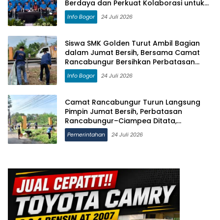
Berdaya dan Perkuat Kolaborasi untuk
Kemajuan Daerah
Info Bogor
24 Juli 2026
Siswa SMK Golden Turut Ambil Bagian
dalam Jumat Bersih, Bersama Camat
Rancabungur Bersihkan Perbatasan
Rancabungur–Ciampea
Info Bogor
24 Juli 2026
Camat Rancabungur Turun Langsung
Pimpin Jumat Bersih, Perbatasan
Rancabungur–Ciampea Ditata,
Jembatan Akan Dicat Merah Putih
Pemerintahan
24 Juli 2026