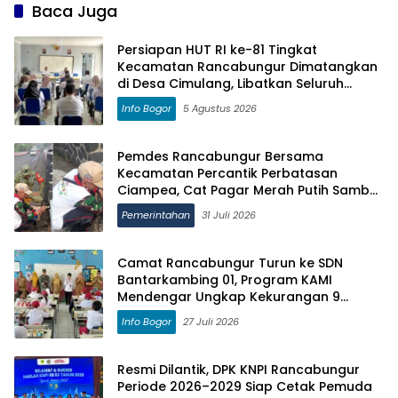
Baca Juga
Persiapan HUT RI ke-81 Tingkat
Kecamatan Rancabungur Dimatangkan
di Desa Cimulang, Libatkan Seluruh
Elemen Masyarakat
Info Bogor
5 Agustus 2026
Pemdes Rancabungur Bersama
Kecamatan Percantik Perbatasan
Ciampea, Cat Pagar Merah Putih Sambut
HUT RI ke-81
Pemerintahan
31 Juli 2026
Camat Rancabungur Turun ke SDN
Bantarkambing 01, Program KAMI
Mendengar Ungkap Kekurangan 9
Ruang Kelas dan 8 Guru
Info Bogor
27 Juli 2026
Resmi Dilantik, DPK KNPI Rancabungur
Periode 2026–2029 Siap Cetak Pemuda