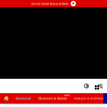
Langsung
×
Scroll Untuk Baca Artikel
ke
konten
Home
Nasional
Ekonomi & Bisnis
Hukum & Kriminal