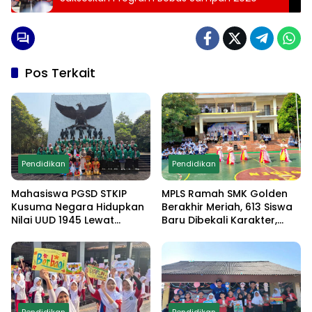
Pos Terkait
Pendidikan
Pendidikan
Mahasiswa PGSD STKIP
MPLS Ramah SMK Golden
Kusuma Negara Hidupkan
Berakhir Meriah, 613 Siswa
Nilai UUD 1945 Lewat
Baru Dibekali Karakter,
Educamp Inklusif di
Edukasi Anti Narkoba
Monumen Pancasila Sakti
hingga Demo
Ekstrakurikuler