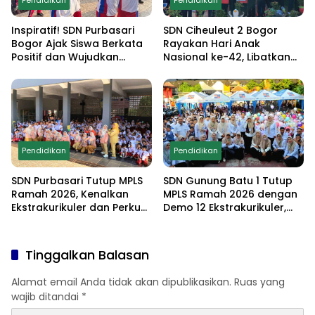
Pendidikan
Pendidikan
Inspiratif! SDN Purbasari
SDN Ciheuleut 2 Bogor
Bogor Ajak Siswa Berkata
Rayakan Hari Anak
Positif dan Wujudkan
Nasional ke-42, Libatkan
Sekolah Ramah Anak
Orang Tua dan Gelar
Lomba Edukatif untuk
Cetak Generasi
Berprestasi
Pendidikan
Pendidikan
SDN Purbasari Tutup MPLS
SDN Gunung Batu 1 Tutup
Ramah 2026, Kenalkan
MPLS Ramah 2026 dengan
Ekstrakurikuler dan Perkuat
Demo 12 Ekstrakurikuler,
Komitmen Sekolah Anti-
Santunan 25 Anak Yatim,
Bullying
dan Komitmen Cetak Siswa
Berprestasi
Tinggalkan Balasan
Alamat email Anda tidak akan dipublikasikan.
Ruas yang
wajib ditandai
*