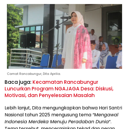
Camat Rancabungur, Dita Aprilia.
Baca juga:
Kecamatan Rancabungur
Luncurkan Program NGAJAGA Desa: Diskusi,
Motivasi, dan Penyelesaian Masalah
Lebih lanjut, Dita mengungkapkan bahwa Hari Santri
Nasional tahun 2025 mengusung tema
“Mengawal
Indonesia Merdeka Menuju Peradaban Dunia
“.
Tema tersebut, mencerminkan tekad dan peran