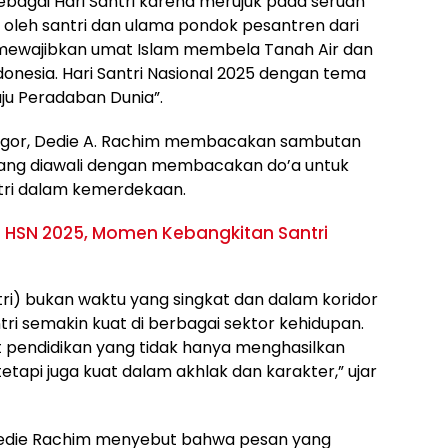
h sebagai Hari Santri karena merujuk pada seruan
5 oleh santri dan ulama pondok pesantren dari
tu mewajibkan umat Islam membela Tanah Air dan
esia. Hari Santri Nasional 2025 dengan tema
u Peradaban Dunia”.
Bogor, Dedie A. Rachim membacakan sambutan
yang diawali dengan membacakan do’a untuk
ntri dalam kemerdekaan.
HSN 2025, Momen Kebangkitan Santri
ntri) bukan waktu yang singkat dan dalam koridor
ri semakin kuat di berbagai sektor kehidupan.
t pendidikan yang tidak hanya menghasilkan
tetapi juga kuat dalam akhlak dan karakter,” ujar
edie Rachim menyebut bahwa pesan yang