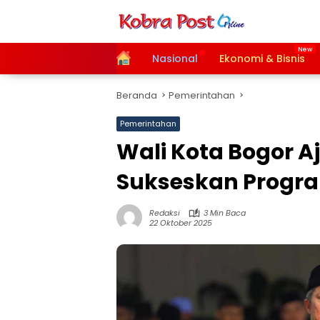
Langsung
ke
konten
Home
Nasional
Ekonomi & Bisnis
Beranda
Pemerintahan
Pemerintahan
Wali Kota Bogor A
Sukseskan Progr
Redaksi
3 Min Baca
22 Oktober 2025