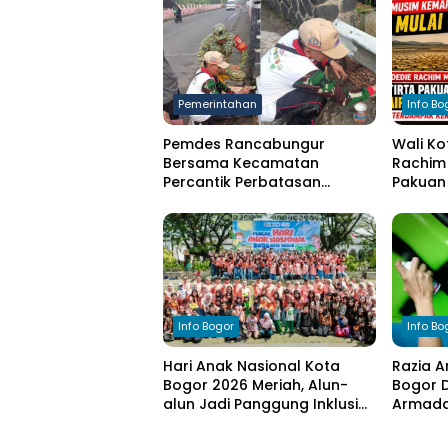
Pemerintahan
Info Bo
Pemdes Rancabungur
Wali Ko
Bersama Kecamatan
Rachim 
Percantik Perbatasan
Pakuan 
Ciampea, Cat Pagar Merah
bagi W
Putih Sambut HUT RI ke-81
Kekeri
Info Bogor
Info Bo
Hari Anak Nasional Kota
Razia A
Bogor 2026 Meriah, Alun-
Bogor D
alun Jadi Panggung Inklusi
Armada 
Anak