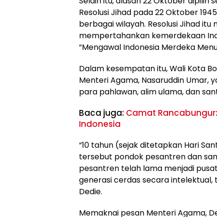
Selain itu, alasan 22 Oktober dipili
Resolusi Jihad pada 22 Oktober 194
berbagai wilayah. Resolusi Jihad i
mempertahankan kemerdekaan Indon
”Mengawal Indonesia Merdeka Menuj
Dalam kesempatan itu, Wali Kota 
Menteri Agama, Nasaruddin Umar, 
para pahlawan, alim ulama, dan sa
Baca juga:
Camat Rancabungur: 
Indonesia
“10 tahun (sejak ditetapkan Hari Sa
tersebut pondok pesantren dan sant
pesantren telah lama menjadi pusa
generasi cerdas secara intelektual, 
Dedie.
Memaknai pesan Menteri Agama, D