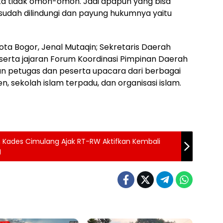
ita tidak omon-omon. Jadi apapun yang bisa
 sudah dilindungi dan payung hukumnya yaitu
Kota Bogor, Jenal Mutaqin; Sekretaris Daerah
 serta jajaran Forum Koordinasi Pimpinan Daerah
n petugas dan peserta upacara dari berbagai
 sekolah islam terpadu, dan organisasi islam.
Kades Cimulang Ajak RT-RW Aktifkan Kembali
g