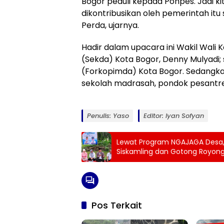
Bogor peduli kepada Ponpes. Jadi k
dikontribusikan oleh pemerintah itu
Perda, ujarnya.
Hadir dalam upacara ini Wakil Wali 
(Sekda) Kota Bogor, Denny Mulyadi;
(Forkopimda) Kota Bogor. Sedangka
sekolah madrasah, pondok pesantren,
Penulis: Yaso
Editor: Iyan Sofyan
Lewat Program NGAJAGA Desa, 
Siskamling dan Gotong Royon
Pos Terkait