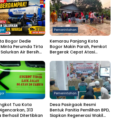
gor
Pemerintahan
ta Bogor Dedie
Kemarau Panjang Kota
Minta Perumda Tirta
Bogor Makin Parah, Pemkot
Salurkan Air Bersih
Bergerak Cepat Atasi
arga Terdampak
Kekeringan
ngan
gor
Pemerintahan
ngkot Tua Kota
Desa Pasirgaok Resmi
igencarkan, 313
Bentuk Panitia Pemilihan BPD,
Berhasil Ditertibkan
Siapkan Regenerasi Wakil
Masyarakat untuk Masa
Jabatan 8 Tahun