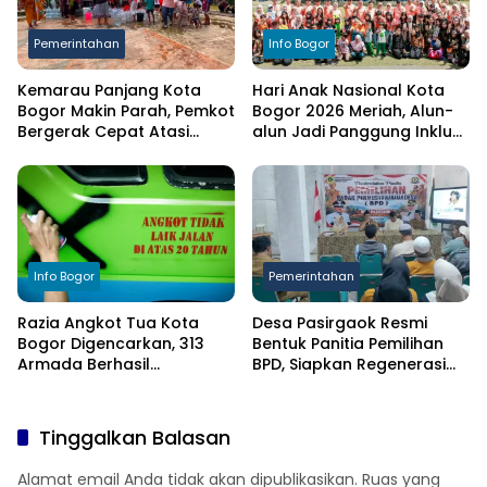
Pemerintahan
Info Bogor
Kemarau Panjang Kota
Hari Anak Nasional Kota
Bogor Makin Parah, Pemkot
Bogor 2026 Meriah, Alun-
Bergerak Cepat Atasi
alun Jadi Panggung Inklusi
Kekeringan
Anak
Info Bogor
Pemerintahan
Razia Angkot Tua Kota
Desa Pasirgaok Resmi
Bogor Digencarkan, 313
Bentuk Panitia Pemilihan
Armada Berhasil
BPD, Siapkan Regenerasi
Ditertibkan
Wakil Masyarakat untuk
Masa Jabatan 8 Tahun
Tinggalkan Balasan
Alamat email Anda tidak akan dipublikasikan.
Ruas yang