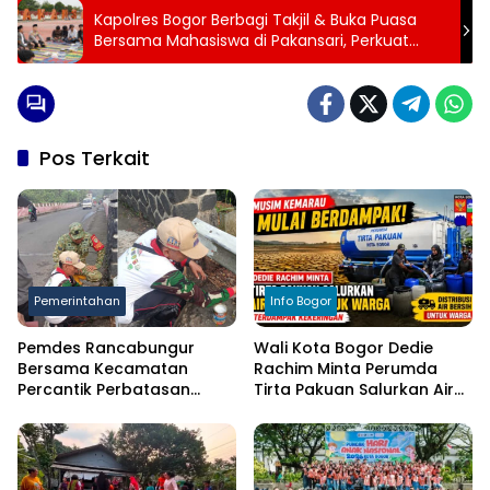
Kapolres Bogor Berbagi Takjil & Buka Puasa
Bersama Mahasiswa di Pakansari, Perkuat
Sinergi Jaga Kamtibmas Ramadan 2026
Pos Terkait
Pemerintahan
Info Bogor
Pemdes Rancabungur
Wali Kota Bogor Dedie
Bersama Kecamatan
Rachim Minta Perumda
Percantik Perbatasan
Tirta Pakuan Salurkan Air
Ciampea, Cat Pagar Merah
Bersih bagi Warga
Putih Sambut HUT RI ke-81
Terdampak Kekeringan