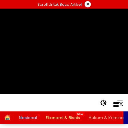
Langsung
×
Scroll Untuk Baca Artikel
ke
konten
Home
Nasional
Ekonomi & Bisnis
Hukum & Kriminal