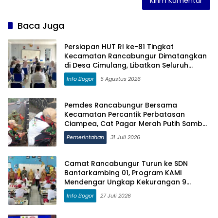
Baca Juga
Persiapan HUT RI ke-81 Tingkat
Kecamatan Rancabungur Dimatangkan
di Desa Cimulang, Libatkan Seluruh
Elemen Masyarakat
Info Bogor
5 Agustus 2026
Pemdes Rancabungur Bersama
Kecamatan Percantik Perbatasan
Ciampea, Cat Pagar Merah Putih Sambut
HUT RI ke-81
Pemerintahan
31 Juli 2026
Camat Rancabungur Turun ke SDN
Bantarkambing 01, Program KAMI
Mendengar Ungkap Kekurangan 9
Ruang Kelas dan 8 Guru
Info Bogor
27 Juli 2026