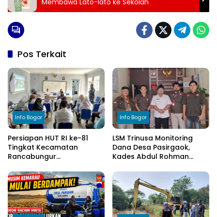
Membawa Lato-lato ke Sekolah
Pos Terkait
Info Bogor
Info Bogor
Persiapan HUT RI ke-81
LSM Trinusa Monitoring
Tingkat Kecamatan
Dana Desa Pasirgaok,
Rancabungur
Kades Abdul Rohman
Dimatangkan di Desa
Tegaskan Komitmen
Cimulang, Libatkan Seluruh
Transparansi Pengelolaan
Elemen Masyarakat
Anggaran