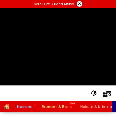
Langsung
×
Scroll Untuk Baca Artikel
ke
konten
Home
Nasional
Ekonomi & Bisnis
Hukum & Kriminal