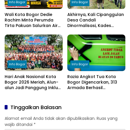
Info Bogor
Info Bogor
Wali Kota Bogor Dedie
Akhirnya, Kali Cipanggulan
Rachim Minta Perumda
Desa Candali
Tirta Pakuan Salurkan Air
Dinormalisasi, Kades
Bersih bagi Warga
Ucapkan Terima Kasih
Terdampak Kekeringan
kepada Bupati Bogor
Info Bogor
Info Bogor
Hari Anak Nasional Kota
Razia Angkot Tua Kota
Bogor 2026 Meriah, Alun-
Bogor Digencarkan, 313
alun Jadi Panggung Inklusi
Armada Berhasil
Anak
Ditertibkan
Tinggalkan Balasan
Alamat email Anda tidak akan dipublikasikan.
Ruas yang
wajib ditandai
*