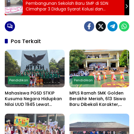
Pembangunan Sekolah Baru SMP di SDN
Cimahpar 3 Diduga Syarat Kolusi dan
Nepotisme
Pos Terkait
Pendidikan
Pendidikan
Mahasiswa PGSD STKIP
MPLS Ramah SMK Golden
Kusuma Negara Hidupkan
Berakhir Meriah, 613 Siswa
Nilai UUD 1945 Lewat
Baru Dibekali Karakter,
Educamp Inklusif di
Edukasi Anti Narkoba
Monumen Pancasila Sakti
hingga Demo
Ekstrakurikuler