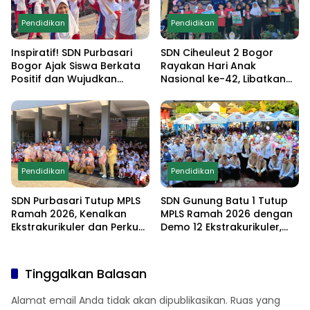
Pendidikan
Pendidikan
Inspiratif! SDN Purbasari
SDN Ciheuleut 2 Bogor
Bogor Ajak Siswa Berkata
Rayakan Hari Anak
Positif dan Wujudkan
Nasional ke-42, Libatkan
Sekolah Ramah Anak
Orang Tua dan Gelar
Lomba Edukatif untuk
Cetak Generasi
Berprestasi
Pendidikan
Pendidikan
SDN Purbasari Tutup MPLS
SDN Gunung Batu 1 Tutup
Ramah 2026, Kenalkan
MPLS Ramah 2026 dengan
Ekstrakurikuler dan Perkuat
Demo 12 Ekstrakurikuler,
Komitmen Sekolah Anti-
Santunan 25 Anak Yatim,
Bullying
dan Komitmen Cetak Siswa
Berprestasi
Tinggalkan Balasan
Alamat email Anda tidak akan dipublikasikan.
Ruas yang