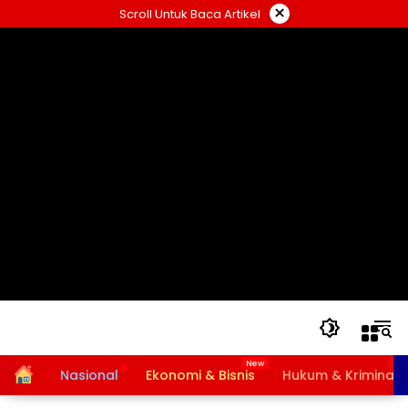
Langsung
×
Scroll Untuk Baca Artikel
ke
konten
Home
Nasional
Ekonomi & Bisnis
Hukum & Kriminal