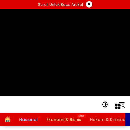
Langsung
×
Scroll Untuk Baca Artikel
ke
konten
Home
Nasional
Ekonomi & Bisnis
Hukum & Kriminal