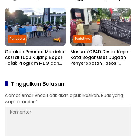
dan Jaga Keamanan
Gangguan Kamtibmas
Kabupaten Bogor
Selama Ramadan
Peristiwa
Peristiwa
Gerakan Pemuda Merdeka
Massa KOPAD Desak Kejari
Aksi di Tugu Kujang Bogor
Kota Bogor Usut Dugaan
Tolak Program MBG dan
Penyerobotan Fasos-
Koperasi Merah Putih
Fasum di Cimahpar
Tinggalkan Balasan
Alamat email Anda tidak akan dipublikasikan.
Ruas yang
wajib ditandai
*