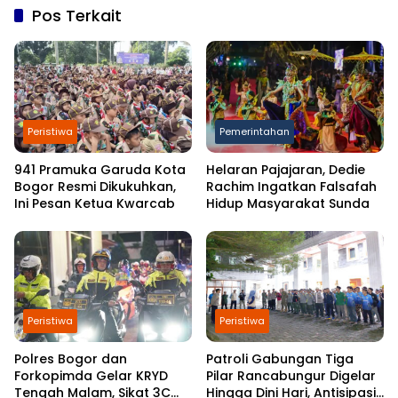
Pos Terkait
Peristiwa
Pemerintahan
941 Pramuka Garuda Kota
Helaran Pajajaran, Dedie
Bogor Resmi Dikukuhkan,
Rachim Ingatkan Falsafah
Ini Pesan Ketua Kwarcab
Hidup Masyarakat Sunda
Peristiwa
Peristiwa
Polres Bogor dan
Patroli Gabungan Tiga
Forkopimda Gelar KRYD
Pilar Rancabungur Digelar
Tengah Malam, Sikat 3C
Hingga Dini Hari, Antisipasi