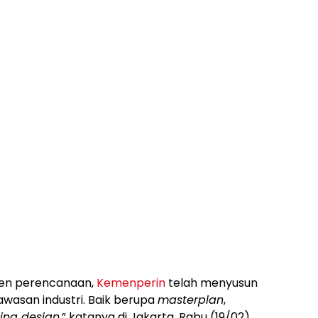
men perencanaan,
Kemenperin
telah menyusun
san industri. Baik berupa
masterplan
,
ring design
,” katanya di Jakarta, Rabu (19/02).