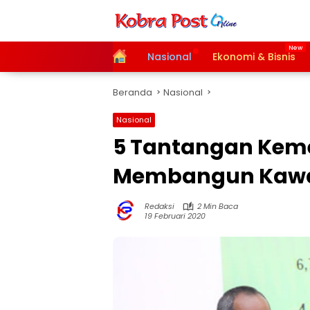
Langsung
ke
konten
Home
Nasional
Ekonomi & Bisnis
Beranda
Nasional
Nasional
5 Tantangan Kem
Membangun Kawas
Redaksi
2 Min Baca
19 Februari 2020