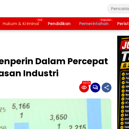
Hukum & Kriminal
Pendidikan
Pemerintahan
Peris
enperin Dalam Percepat
an Industri
3973