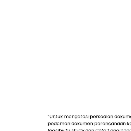
“Untuk mengatasi persoalan doku
pedoman dokumen perencanaan kawa
feasibility study
dan
detail enginee