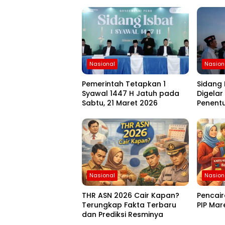
Nasional
Nasion
Pemerintah Tetapkan 1
Sidang 
Syawal 1447 H Jatuh pada
Digelar
Sabtu, 21 Maret 2026
Penentu
Menungg
Nasional
Nasion
THR ASN 2026 Cair Kapan?
Pencai
Terungkap Fakta Terbaru
PIP Mar
dan Prediksi Resminya