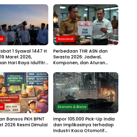
al
Nasional
Isbat 1 Syawal 1447 H
Perbedaan THR ASN dan
 19 Maret 2026,
Swasta 2026: Jadwal,
an Hari Raya Idulfitri
Komponen, dan Aturan
u Hasil Rukyat Hilal
Lengkapnya
al
Ekonomi & Bisnis
ran Bansos PKH BPNT
Impor 105.000 Pick-Up India
et 2026 Resmi Dimulai
dan Implikasinya terhadap
Industri Kaca Otomotif
Nasional