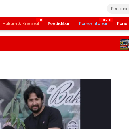
Hukum & Kriminal
Pendidikan
Pemerintahan
Peris
B
T
2
T
D
P