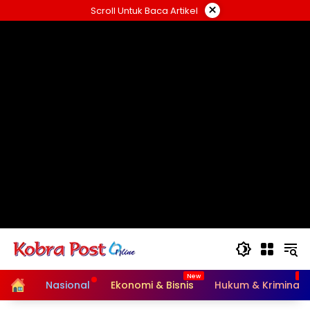
Langsung
×
Scroll Untuk Baca Artikel
ke
konten
Home
Nasional
Ekonomi & Bisnis
Hukum & Kriminal