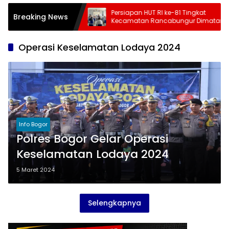
Tahap 3 Juli-
Persiapan HUT RI ke-81 Tingkat
Breaking News
cepat, Kemensos
Kecamatan Rancabungur Dimatangkan
, Cek Daftar Daerah
di Desa Cimulang, Libatkan Seluruh
n
Elemen Masyarakat
Operasi Keselamatan Lodaya 2024
Info Bogor
Polres Bogor Gelar Operasi
Keselamatan Lodaya 2024
5 Maret 2024
Selengkapnya