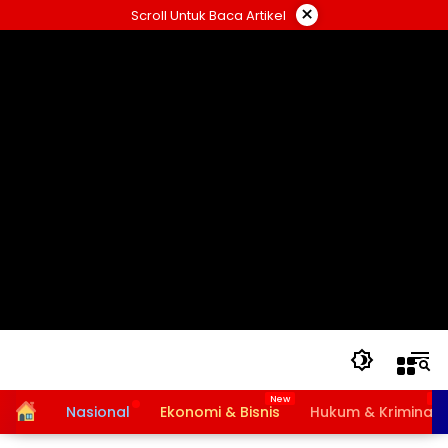
Langsung
×
Scroll Untuk Baca Artikel
ke
konten
Home
Nasional
Ekonomi & Bisnis
Hukum & Kriminal
Bansos PKH dan BPNT