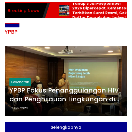
Tahap 3 Juli-September
2026 Dipercepat, Kemensos
Breaking News
Terbitkan Surat Resmi, Cek
Daftar Daerah dan Jadwal
Pencairan
YPBP
Kesehatan
YPBP Fokus Penanggulangan HIV
dan Penghijauan Lingkungan di
Bogor, Libatkan Banyak
18 Mei 2026
Stakeholder
Selengkapnya