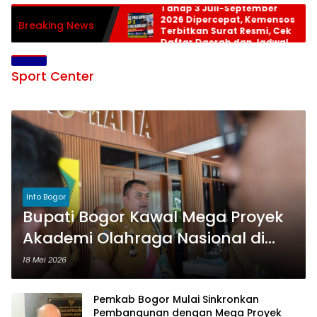
Tahap 3 Juli-September
2026 Dipercepat, Kemensos
Breaking News
Terbitkan Surat Resmi, Cek
Daftar Daerah dan Jadwal
Pencairan
Sport Center
Info Bogor
Bupati Bogor Kawal Mega Proyek
Akademi Olahraga Nasional di
Rancabungur, Digadang Jadi
18 Mei 2026
Sports Center Terbesar di Dunia
Pemkab Bogor Mulai Sinkronkan
Pembangunan dengan Mega Proyek