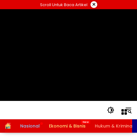
Langsung
×
Scroll Untuk Baca Artikel
ke
konten
Home
Nasional
Ekonomi & Bisnis
Hukum & Kriminal
Bansos PKH dan BPNT