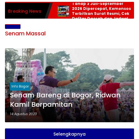
Tahap 3 Juli-September
2026 Dipercepat, Kemensos
Breaking News
Terbitkan Surat Resmi, Cek
Daftar Daerah dan Jadwal
Pencairan
Senam Massal
Info Bogor
Senam Bareng di Bogor, Ridwan
Kamil Berpamitan
14 Agustus 2023
Selengkapnya