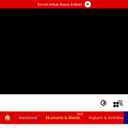
Langsung
×
Scroll Untuk Baca Artikel
ke
konten
Home
Nasional
Ekonomi & Bisnis
Hukum & Kriminal
Bansos PKH dan BPNT