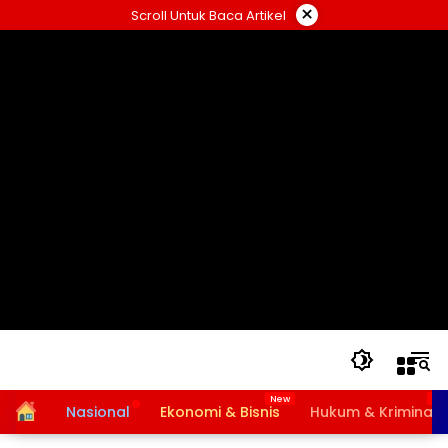
Langsung
×
Scroll Untuk Baca Artikel
ke
konten
Home
Nasional
Ekonomi & Bisnis
Hukum & Kriminal
Bansos PKH dan BPNT