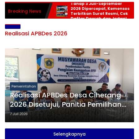
Tahap 3 Juli-September
2026 Dipercepat, Kemensos
Breaking News
Terbitkan Surat Resmi, Cek
Daftar Daerah dan Jadwal
Pencairan
Realisasi APBDes 2026
Pemerintahan
Realisasi APBDes Desa Ciherang
2026 Disetujui, Panitia Pemilihan
BPD Resmi Dibentuk
7 Juli 2026
Selengkapnya