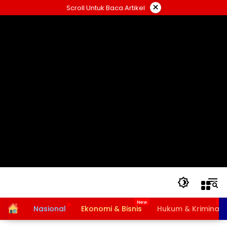
Langsung
×
Scroll Untuk Baca Artikel
ke
konten
Home
Nasional
Ekonomi & Bisnis
Hukum & Kriminal
Bansos PKH dan BPNT