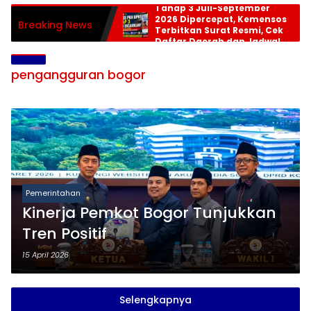
Tahap 3 Juli-September
2026 Dipercepat, Kemensos
Breaking News
Terbitkan Surat Resmi, Cek
Daftar Daerah dan Jadwal
Pencairan
pengangguran bogor
Pemerintahan
Kinerja Pemkot Bogor Tunjukkan
Tren Positif
15 April 2026
Selengkapnya