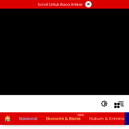
Langsung
×
Scroll Untuk Baca Artikel
ke
konten
Home
Nasional
Ekonomi & Bisnis
Hukum & Kriminal
Bansos PKH dan BPNT