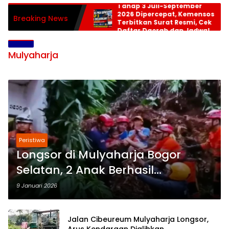
Tahap 3 Juli-September
2026 Dipercepat, Kemensos
Breaking News
Terbitkan Surat Resmi, Cek
Daftar Daerah dan Jadwal
Pencairan
Mulyaharja
Peristiwa
Longsor di Mulyaharja Bogor
Selatan, 2 Anak Berhasil
diselamatkan
9 Januari 2026
Jalan Cibeureum Mulyaharja Longsor,