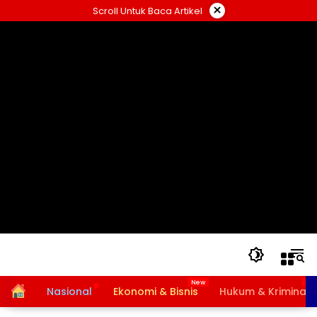
Langsung
×
Scroll Untuk Baca Artikel
ke
konten
Home
Nasional
Ekonomi & Bisnis
Hukum & Kriminal
Bansos PKH dan BPNT