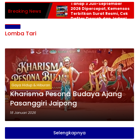
Tahap 3 Juli-September
2026 Dipercepat, Kemensos
Breaking News
Terbitkan Surat Resmi, Cek
Daftar Daerah dan Jadwal
Pencairan
Lomba Tari
Gaya Hidup & Hiburan
Kharisma Pesona Budaya Ajang
Pasanggiri Jaipong
18 Januari 2026
Selengkapnya