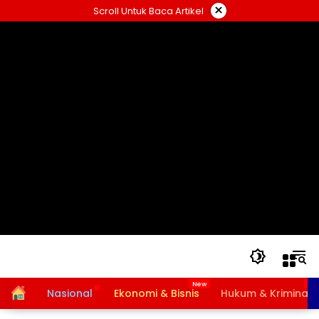
Langsung
×
Scroll Untuk Baca Artikel
ke
konten
Home
Nasional
Ekonomi & Bisnis
Hukum & Kriminal
Bansos PKH dan BPNT