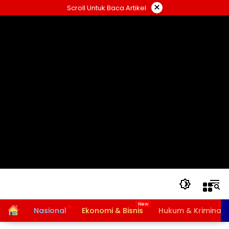
Langsung
×
Scroll Untuk Baca Artikel
ke
konten
Home
Nasional
Ekonomi & Bisnis
Hukum & Kriminal
Bansos PKH dan BPNT