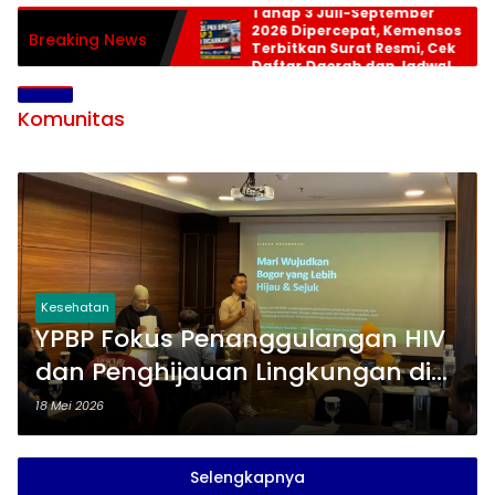
Tahap 3 Juli-September
2026 Dipercepat, Kemensos
Breaking News
Terbitkan Surat Resmi, Cek
Daftar Daerah dan Jadwal
Pencairan
Komunitas
Kesehatan
YPBP Fokus Penanggulangan HIV
dan Penghijauan Lingkungan di
Bogor, Libatkan Banyak
18 Mei 2026
Stakeholder
Selengkapnya