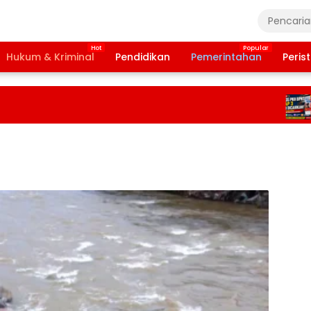
Hukum & Kriminal
Pendidikan
Pemerintahan
Peris
B
T
2
T
D
P