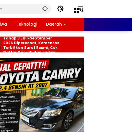
tiwa
Teknologi
Daerah
nsos PKH dan BPNT
Persiapan HUT RI ke-8
hap 3 Juli-September
Tingkat Kecamatan
26 Dipercepat, Kemensos
Rancabungur Dimat
rbitkan Surat Resmi, Cek
di Desa Cimulang, Li
ftar Daerah dan Jadwal
Seluruh Elemen Masy
ncairan