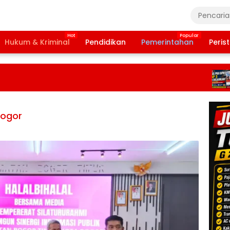
Hukum & Kriminal
Pendidikan
Pemerintahan
Peris
Ba
Ta
20
Te
Da
Pe
Bogor