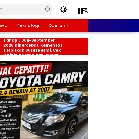
tiwa
Teknologi
Daerah
nsos PKH dan BPNT
Persiapan HUT RI ke-8
hap 3 Juli-September
Tingkat Kecamatan
26 Dipercepat, Kemensos
Rancabungur Dimat
rbitkan Surat Resmi, Cek
di Desa Cimulang, Li
ftar Daerah dan Jadwal
Seluruh Elemen Masy
ncairan