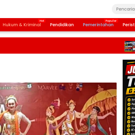
Hukum & Kriminal
Pendidikan
Pemerintahan
Peris
Ba
Ta
20
Te
Da
Pe